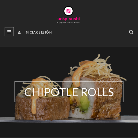
INICIAR SESIÓN
CHIPOTLE ROLLS