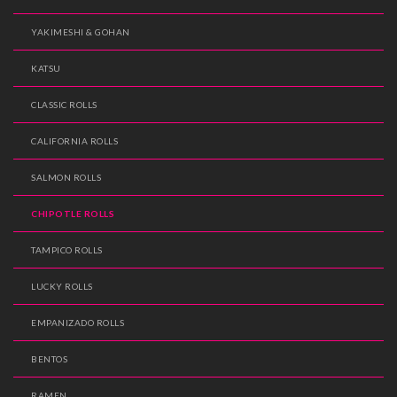
YAKIMESHI & GOHAN
KATSU
CLASSIC ROLLS
CALIFORNIA ROLLS
SALMON ROLLS
CHIPOTLE ROLLS
TAMPICO ROLLS
LUCKY ROLLS
EMPANIZADO ROLLS
BENTOS
RAMEN