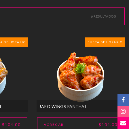
6 RESULTADOS
A DE HORARIO
FUERA DE HORARIO
I
JAPO WINGS PANTHAI
$104.00
$104.00
AGREGAR